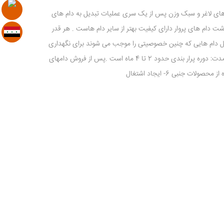
وان بدین صورت خلاصه کرد: 1- تولید گوشت : دام های لاغر و سبک وزن پس از یک سری عملیات تبدیل به دام های
ولید افزوده خواهد شد 2- مرغوبیت گوشت: گوشت دام های پروار دارای کیفیت بهتر از سایر دام هاست . هر قدر
ل دام هایی که چنین خصوصیتی را موجب می شوند برای نگهداری
بهتر اند و انها دام های جوان هست اند. 3- برگشت اصل سرمایه و سود ان در کوتاه مدت: دوره پرار بندی حدود 2 تا 4 ماه است .پس از فروش دامهای