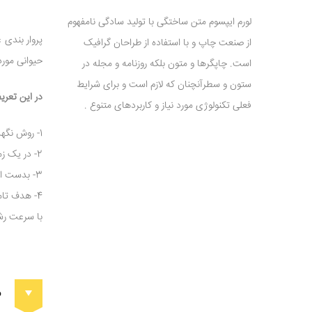
لورم ایپسوم متن ساختگی با تولید سادگی نامفهوم
پروار بندی
از صنعت چاپ و با استفاده از طراحان گرافیک
حیوانی مورد
است. چاپگرها و متون بلکه روزنامه و مجله در
ستون و سطرآنچنان که لازم است و برای شرایط
در این تعری
فعلی تکنولوژی مورد نیاز و کاربردهای متنوع .
1- روش نگهداری و تغذیه دام های پرواری با سایر دام ها متفاوت است و توجه بیشتر را می طلبد.
2- در یک زمان و دوره معین اعمال می شود.
3- بدست اوردن حد اکثر اضافه وزن مورد توجه است پس دام هایی که با سرعت بیشتری رشد می کنند برای پروار بندی مناسب تر اند.
4- هدف تا
با سرعت رشد
م