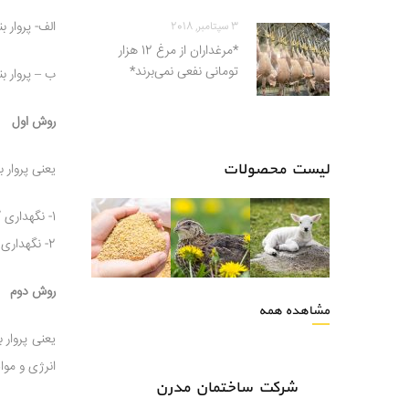
الف- پروار 
3 سپتامبر, 2018
*مرغداران از مرغ 12 هزار
تومانی نفعی نمی‌برند*
ب – پروار ب
روش اول
لیست محصولات
یعنی پروار 
1- نگهداری گوسفند پرواری در مکانهای مسقف که به صورت اغل یا سایه بان و حفاظ می باشد
2- نگهداری گوسفند پرواری در محیط بدون سقف اما محسور که طبعا هزینه کمتری دارد.
روش دوم
مشاهده همه
یعنی پروار 
انرژی و موا
شرکت ساختمان مدرن