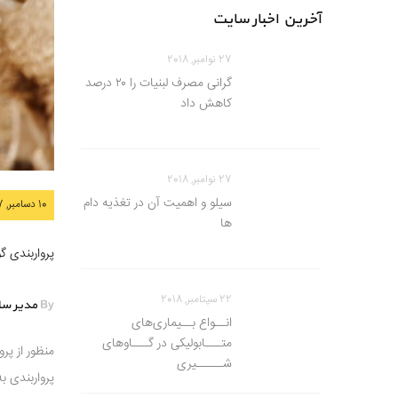
آخرین اخبار سایت
27 نوامبر, 2018
گرانی مصرف لبنیات را ۲۰ درصد
کاهش داد
27 نوامبر, 2018
سیلو و اهمیت آن در تغذیه دام
10 دسامبر, 2017
ها
پرواربندی گ
22 سپتامبر, 2018
By
مدیر س
انــواع بــیماری‌های
متـــابولیکی در گـــاوهای
منظور از پ
شـــــیری
پرواربندی ب