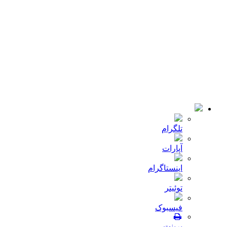
کمپانی
اخبار
تماس با ما
© 2018-2021 تمامی حقوق سایت برای شرکت
میلا دانه
محفوظ
است .طراحی و توسعه :
JRE
تلگرام
آپارات
اینستاگرام
توئیتر
فیسبوک
پرینت