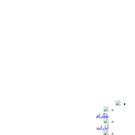
14 آگوست, 2018
افزایش قیمت نهاده‌ها، کشت را در سال آینده کاهش خواهد داد.
همه اخبار ها
لینک های کاربردی
خانه
کمپانی
اخبار
تماس با ما
© 2018-2021 تمامی حقوق سایت برای شرکت
میلا دانه
محفوظ
است .طراحی و توسعه :
JRE
تلگرام
آپارات