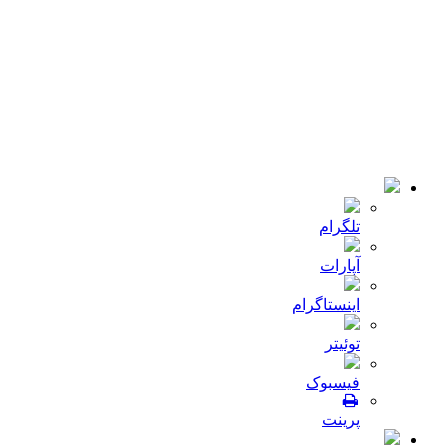
اخبار
تماس با ما
© 2018-2021 تمامی حقوق سایت برای شرکت
میلا دانه
محفوظ
است .طراحی و توسعه :
JRE
تلگرام
آپارات
اینستاگرام
توئیتر
فیسبوک
پرینت