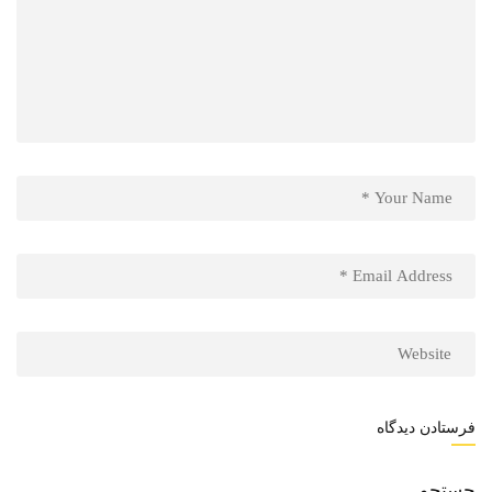
جستجو