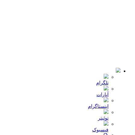
خانه
کمپانی
اخبار
تماس با ما
© 2018-2021 تمامی حقوق سایت برای شرکت
میلا دانه
محفوظ
است .طراحی و توسعه :
JRE
تلگرام
آپارات
اینستاگرام
توئیتر
فیسبوک