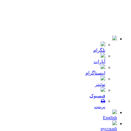
© 2018-2021 تمامی حقوق سایت برای شرکت
میلا دانه
محفوظ
است .طراحی و توسعه :
JRE
تلگرام
آپارات
اینستاگرام
توئیتر
فیسبوک
پرینت
English
русский