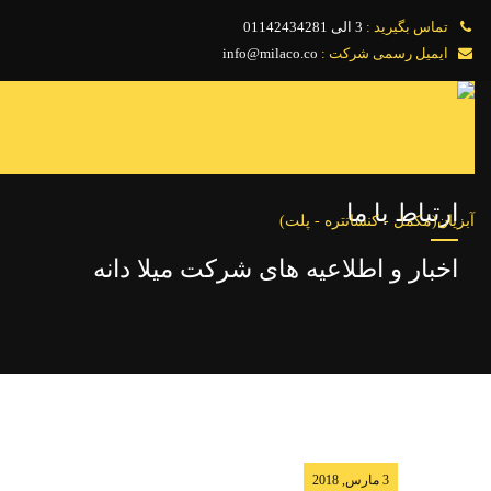
تماس بگیرید :
3 الی 01142434281
ایمیل رسمی شرکت :
info@milaco.co
صفحه اصلی
محصولات
ارتباط با ما
مشاوره
اخبار و اطلاعیه های شرکت میلا دانه
درباره ما
بولتن علمی
خدمات
اخبار
3 مارس, 2018