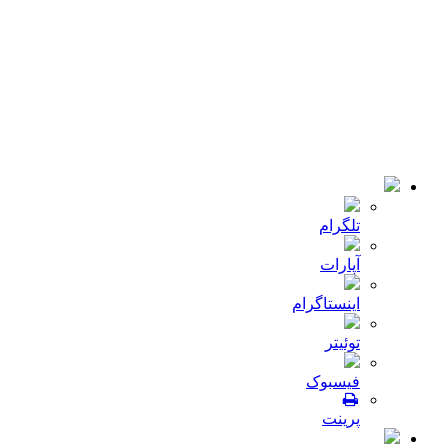
اخبار
تماس با ما
© 2018-2021 تمامی حقوق سایت برای شرکت
میلا دانه
محفوظ
است .طراحی و توسعه :
JRE
تلگرام
آپارات
اینستاگرام
توئیتر
فیسبوک
پرینت