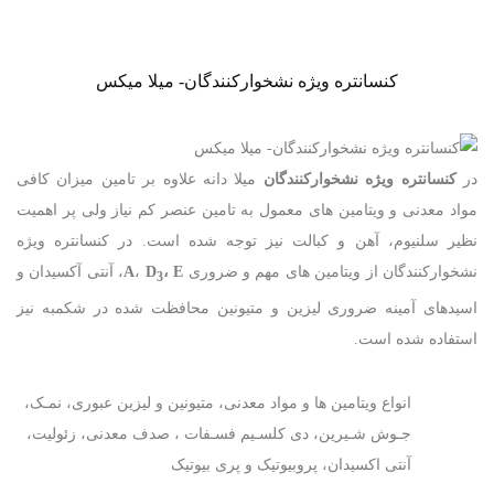
تماس با ما
کنسانتره ویژه نشخوارکنندگان- میلا میکس
در
کنسانتره ویژه نشخوارکنندگان
میلا دانه علاوه بر تامین میزان کافی
مواد معدنی و ویتامین های معمول به تامین عنصر کم نیاز ولی پر اهمیت
نظیر سلنیوم، آهن و کبالت نیز توجه شده است. در کنسانتره ویژه
نشخوارکنندگان از ویتامین های مهم و ضروری
، E
D
،
A
، آنتی آکسیدان و
3
اسیدهای آمینه ضروری لیزین و متیونین محافظت شده در شکمبه نیز
استفاده شده است.
انواع ویتامین ها و مواد معدنی، متیونین و لیزین عبوری، نمـک،
جـوش شـیرین، دی کلسـیم فسـفات ، صدف معدنی، زئولیت،
آنتی اکسیدان، پروبیوتیک و پری بیوتیک