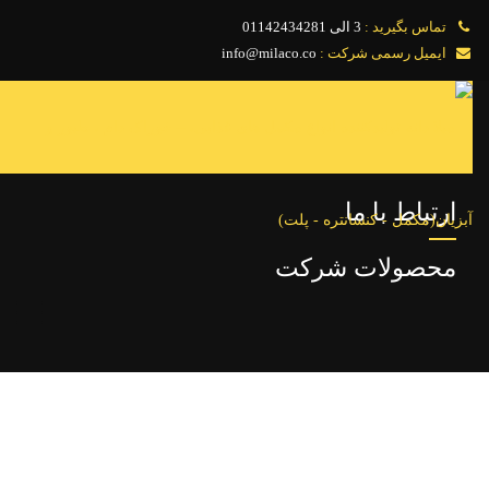
تماس بگیرید :
3 الی 01142434281
ایمیل رسمی شرکت :
info@milaco.co
صفحه اصلی
محصولات
ارتباط با ما
مشاوره
محصولات شرکت
درباره ما
بولتن علمی
خدمات
اخبار