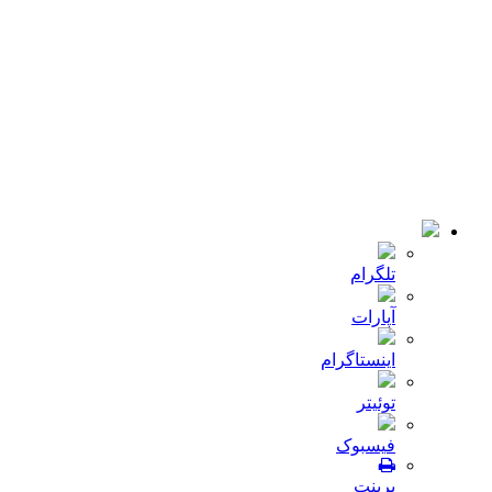
کمپانی
اخبار
تماس با ما
© 2018-2021 تمامی حقوق سایت برای شرکت
میلا دانه
محفوظ
است .طراحی و توسعه :
JRE
تلگرام
آپارات
اینستاگرام
توئیتر
فیسبوک
پرینت