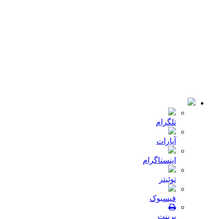
کمپانی
اخبار
تماس با ما
© 2018-2021 تمامی حقوق سایت برای شرکت
میلا دانه
محفوظ
است .طراحی و توسعه :
JRE
تلگرام
آپارات
اینستاگرام
توئیتر
فیسبوک
پرینت