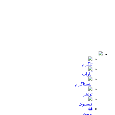
کمپانی
اخبار
تماس با ما
© 2018-2021 تمامی حقوق سایت برای شرکت
میلا دانه
محفوظ
است .طراحی و توسعه :
JRE
تلگرام
آپارات
اینستاگرام
توئیتر
فیسبوک
پرینت