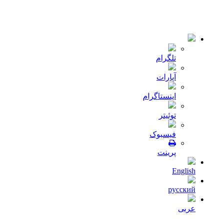
© 2018-2021 تمامی حقوق سایت برای شرکت
میلا دانه
محفوظ
است .طراحی و توسعه :
JRE
تلگرام
آپارات
اینستاگرام
توئیتر
فیسبوک
پرینت
English
русский
عربی