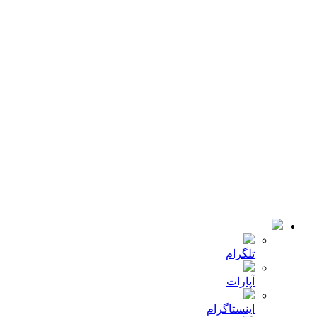
همه اخبار ها
لینک های کاربردی
خانه
کمپانی
اخبار
تماس با ما
© 2018-2021 تمامی حقوق سایت برای شرکت
میلا دانه
محفوظ
است .طراحی و توسعه :
JRE
تلگرام
آپارات
اینستاگرام