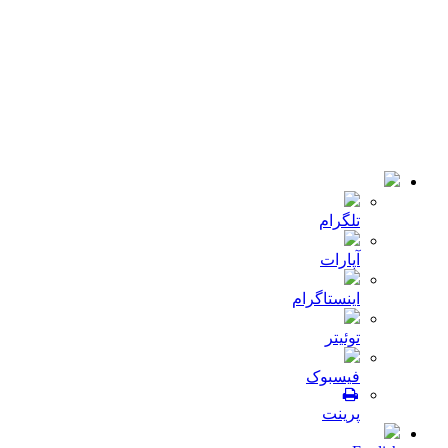
تماس با ما
© 2018-2021 تمامی حقوق سایت برای شرکت
میلا دانه
محفوظ
است .طراحی و توسعه :
JRE
تلگرام
آپارات
اینستاگرام
توئیتر
فیسبوک
پرینت