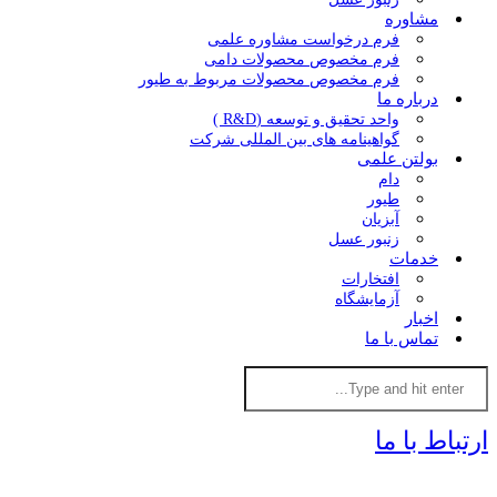
مشاوره
فرم درخواست مشاوره علمی
فرم مخصوص محصولات دامی
فرم مخصوص محصولات مربوط به طیور
درباره ما
واحد تحقیق و توسعه (R&D )
گواهینامه های بین المللی شرکت
بولتن علمی
دام
طیور
آبزیان
زنبور عسل
خدمات
افتخارات
آزمایشگاه
اخبار
تماس با ما
ارتباط با ما