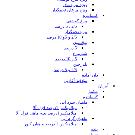
ویژه مرغ مادر
ویژه مرغان تخمگذار
کنسانتره
مرغ گوشتی
2/5 , 5 درصد
مرغ تخمگذار
2/5 و 5و 10 درصد
بوقلمون
5 درصد
شترمرغ
5 و 10 درصد
بلدرچین
2/5 و 5 درصد
دان آماده
میلافید آغازین
آبزیان
مکمل
کنسانتره
ماهیان سرد آبی
میلامیکس 1درصد قزل آلا
میلامیکس1درصد بچه ماهی قزل آلا
ماهیان گرم آبی
میلامیکس 1 درصد ماهیان کپور
پلت
زنبور عسل