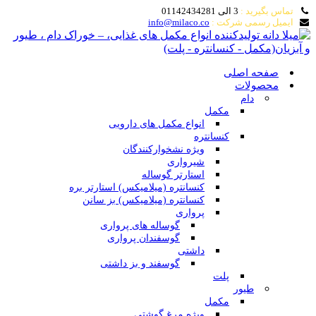
تماس بگیرید :
3 الی 01142434281
ایمیل رسمی شرکت :
info@milaco.co
صفحه اصلی
محصولات
دام
مکمل
انواع مکمل های دارویی
کنسانتره
ویژه نشخوارکنندگان
شیرواری
استارتر گوساله
کنسانتره (میلامیکس) استارتر بره
کنسانتره (میلامیکس) بز سانن
پرواری
گوساله های پرواری
گوسفندان پرواری
داشتی
گوسفند و بز داشتی
پلت
طیور
مکمل
ویژه مرغ گوشتی