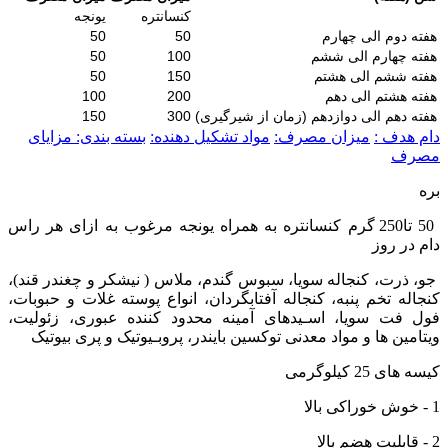
کنسانتره
یونجه
هفته دوم الی چهارم
50
50
هفته چهارم الی ششم
100
50
هفته ششم الی هشتم
150
50
هفته هشتم الی دهم
200
100
هفته دهم الی دوازدهم (زمان از شیرگیری)
300
150
دام هدف :
میزان مصرف:
مواد تشکیل دهنده:
بسته بندی:
مزایای
مصرف
بره
50 تا250 گرم کنسانتره به همراه یونجه مرغوب به ازای هر راس
دام در روز
جو، ذرت، کنجاله سویا، سبوس گندم، ملاس ( نیشکر و چغندر قند)،
کنجاله تخم پنبه، کنجاله آفتابگردان، انواع پوسته غلات و حبوبات،
فول فت سویا، اسـیدهای آمینه محدود کننده عبوری، زئولیت،
ویتامین ها و مواد معدنی توکسین بایندر، پروبـیوتیک و پری بیوتیک
کیسه های 25 کیلوگرمی
1 - خوش خوراکی بالا
2 - قابلیت هضم بالا