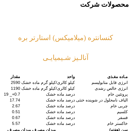
محصولات شرکت
کنسانتره (میلامیکس) استارتر بره
آنالـیز شـیمیایـی
مـاده مغـذی
واحد
مقدار
انرژی قابل متابولیسم
کیلو کالری/کیلو گرم ماده خشک
2590
انرژی خالص رشدی
کیلو کالری/کیلو گرم ماده خشک
1190
پروتئین خام
درصد ماده خشک
0.7+_ 19
الیاف نامحلول در شوینده خنثی
درصد ماده خشک
17.74
چربی خام
درصد ماده خشک
2.67
کلسیم
درصد ماده خشک
0.51
فسفر
درصد ماده خشک
0.67
خاکستر خام
درصد ماده خشک
5.57
سن (هفته)
میزان مصرف
میزان مصرف