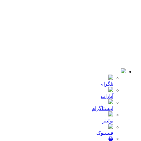
خانه
کمپانی
اخبار
تماس با ما
© 2018-2021 تمامی حقوق سایت برای شرکت
میلا دانه
محفوظ
است .طراحی و توسعه :
JRE
تلگرام
آپارات
اینستاگرام
توئیتر
فیسبوک