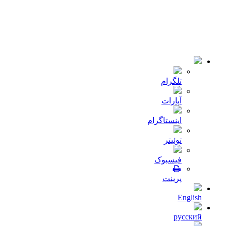
© 2018-2021 تمامی حقوق سایت برای شرکت
میلا دانه
محفوظ
است .طراحی و توسعه :
JRE
تلگرام
آپارات
اینستاگرام
توئیتر
فیسبوک
پرینت
English
русский